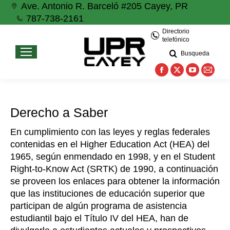
Ave. Antonio R. Barceló #205 Cayey, PR
787-738-2161
Directorio
telefónico
Busqueda
Facebook
X
YouTube
Mail
page
page
page
page
opens
opens
opens
open
Derecho a Saber
in
in
in
in
new
new
new
new
En cumplimiento con las leyes y reglas federales
window
window
window
wind
contenidas en el Higher Education Act (HEA) del
1965, según enmendado en 1998, y en el Student
Right-to-Know Act (SRTK) de 1990, a continuación
se proveen los enlaces para obtener la información
que las instituciones de educación superior que
participan de algún programa de asistencia
estudiantil bajo el Título IV del HEA, han de