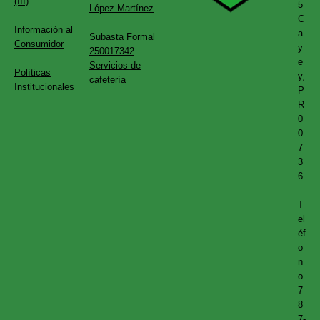
(III)
5
López Martínez
C
Información al
a
Subasta Formal
Consumidor
y
250017342
e
Servicios de
Políticas
y,
cafetería
Institucionales
P
R
0
0
7
3
6
T
el
éf
o
n
o
7
8
7-