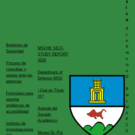
s
i
c
a
A
v
e.
Boletines de
A
MSCHE SELF-
Seguridad
nt
STUDY REPORT
o
2026
Proceso de
ni
consultas y
o
Department of
quejas ante las
R
Defense MOU
agencias
.
B
¿Qué es Título
Formulario para
ar
IX?
reportar
c
problemas de
el
Agenda del
accesibilidad
ó
Senado
#
Académico
Instituto de
2
Investigaciones
0
Museo Dr. Pío