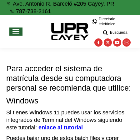
Ave. Antonio R. Barceló #205 Cayey, PR
787-738-2161
Directorio
telefónico
Busqueda
Facebook
X
YouTube
Mail
page
page
page
page
opens
opens
opens
open
Para acceder el sistema de
in
in
in
in
matrícula desde su computadora
new
new
new
new
personal se recomienda que utilice:
window
window
window
wind
Windows
Si tienes Windows 11 puedes usar los servicios
integrados de Terminal del Windows siguiendo
este tutorial:
enlace al tutorial
Puedes bajar uno de estos batch files y corer