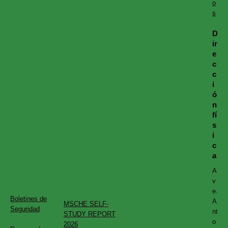
o
s
D
ir
e
c
c
i
ó
n
fí
s
i
c
a
A
v
e.
Boletines de
A
MSCHE SELF-
Seguridad
nt
STUDY REPORT
o
2026