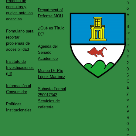
Proceso de
ni
consultas y
o
Department of
quejas ante las
R
Defense MOU
agencias
.
B
¿Qué es Título
Formulario para
ar
IX?
reportar
c
problemas de
el
Agenda del
accesibilidad
ó
Senado
#
Académico
Instituto de
2
Investigaciones
0
Museo Dr. Pío
(III)
5
López Martínez
C
Información al
a
Subasta Formal
Consumidor
y
250017342
e
Servicios de
Políticas
y,
cafetería
Institucionales
P
R
0
0
7