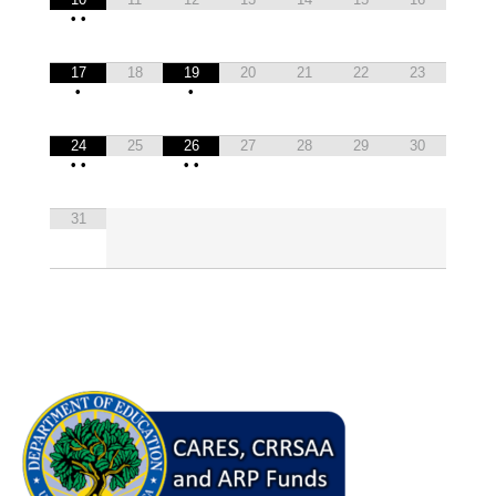
•
•
17
18
19
20
21
22
23
•
•
24
25
26
27
28
29
30
•
•
•
•
31