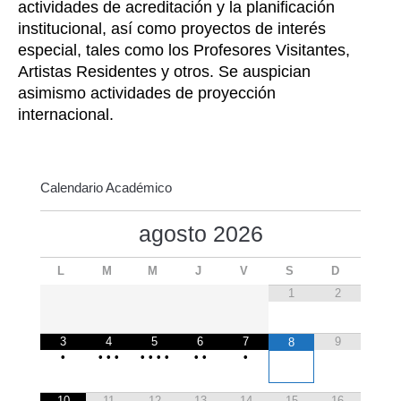
actividades de acreditación y la planificación
institucional, así como proyectos de interés
especial, tales como los Profesores Visitantes,
Artistas Residentes y otros. Se auspician
asimismo actividades de proyección
internacional.
Calendario Académico
agosto
2026
L
M
M
J
V
S
D
1
2
3
4
5
6
7
9
8
•
•
•
•
•
•
•
•
•
•
•
10
11
12
13
14
15
16