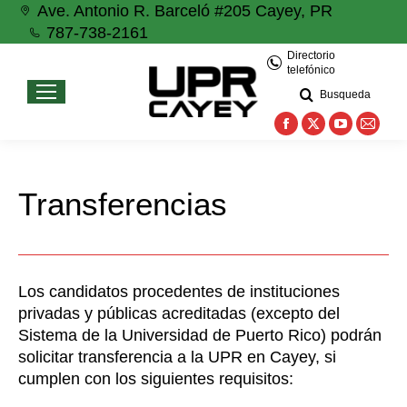
Ave. Antonio R. Barceló #205 Cayey, PR
787-738-2161
Directorio
telefónico
Busqueda
Facebook
X
YouTube
Mail
page
page
page
page
opens
opens
opens
open
Transferencias
in
in
in
in
new
new
new
new
window
window
window
wind
Los candidatos procedentes de instituciones
privadas y públicas acreditadas (excepto del
Sistema de la Universidad de Puerto Rico) podrán
solicitar transferencia a la UPR en Cayey, si
cumplen con los siguientes requisitos: