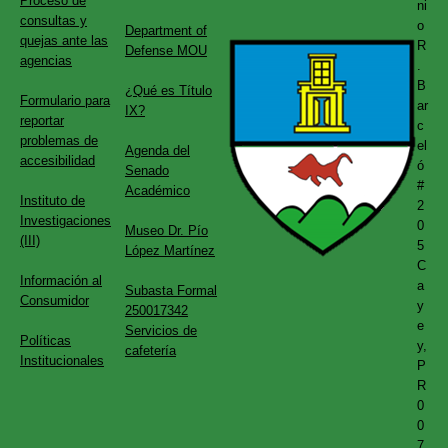
Proceso de
ni
consultas y
o
Department of
quejas ante las
R
Defense MOU
agencias
.
B
¿Qué es Título
Formulario para
ar
IX?
reportar
c
problemas de
el
Agenda del
accesibilidad
ó
Senado
#
Académico
Instituto de
2
Investigaciones
0
Museo Dr. Pío
(III)
5
López Martínez
C
Información al
a
Subasta Formal
Consumidor
y
250017342
e
Servicios de
Políticas
y,
cafetería
Institucionales
P
R
0
0
7