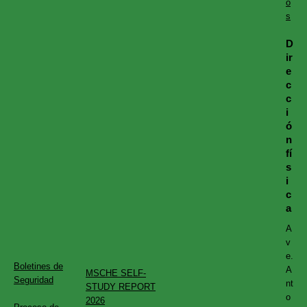
o
s
D
ir
e
c
c
i
ó
n
fí
s
i
c
a
A
v
e.
Boletines de
A
MSCHE SELF-
Seguridad
nt
STUDY REPORT
o
2026