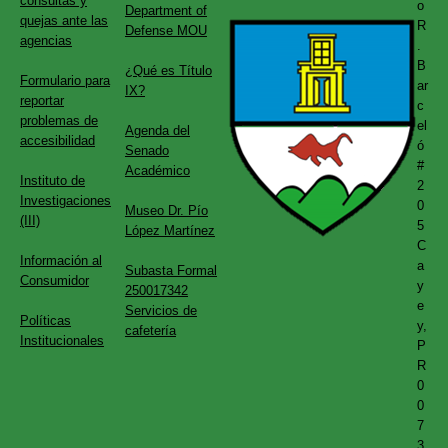
consultas y
o
Department of
quejas ante las
R
Defense MOU
agencias
.
B
¿Qué es Título
Formulario para
ar
IX?
reportar
c
problemas de
el
Agenda del
accesibilidad
ó
Senado
#
Académico
Instituto de
2
Investigaciones
0
Museo Dr. Pío
(III)
5
López Martínez
C
Información al
a
Subasta Formal
Consumidor
y
250017342
e
Servicios de
Políticas
y,
cafetería
Institucionales
P
R
0
0
7
3