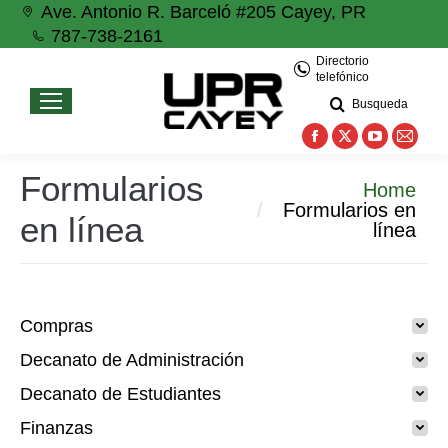
Ave. Antonio R. Barceló #205 Cayey, PR
787-738-2161
Directorio
telefónico
Busqueda
Facebook
X
YouTube
Mail
page
page
page
page
Formularios
You are here:
Home
opens
opens
opens
open
Formularios en
en línea
in
in
in
in
línea
new
new
new
new
window
window
window
wind
Compras
Decanato de Administración
Decanato de Estudiantes
Finanzas