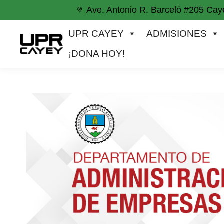
Ave. Antonio R. Barceló #205 Cay
UPR CAYEY
ADMISIONES
ACADEM
UPR CAYEY
ADMISIONES
¡DONA HOY!