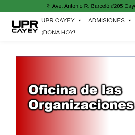
Ave. Antonio R. Barceló #205 Cay
UPR CAYEY
ADMISIONES
ACADEM
UPR CAYEY
ADMISIONES
¡DONA HOY!