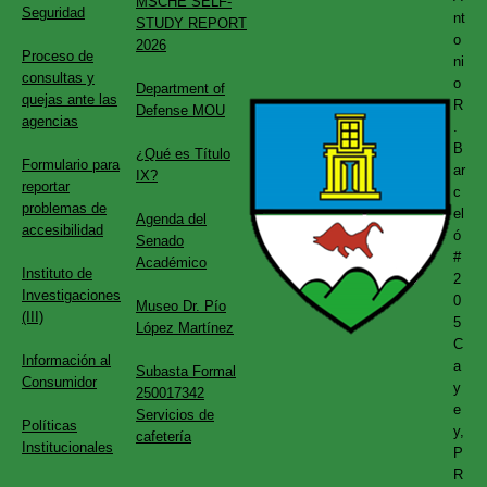
MSCHE SELF-
Seguridad
nt
STUDY REPORT
o
2026
Proceso de
ni
consultas y
o
Department of
quejas ante las
R
Defense MOU
agencias
.
B
¿Qué es Título
Formulario para
ar
IX?
reportar
c
problemas de
el
Agenda del
accesibilidad
ó
Senado
#
Académico
Instituto de
2
Investigaciones
0
Museo Dr. Pío
(III)
5
López Martínez
C
Información al
a
Subasta Formal
Consumidor
y
250017342
e
Servicios de
Políticas
y,
cafetería
Institucionales
P
R