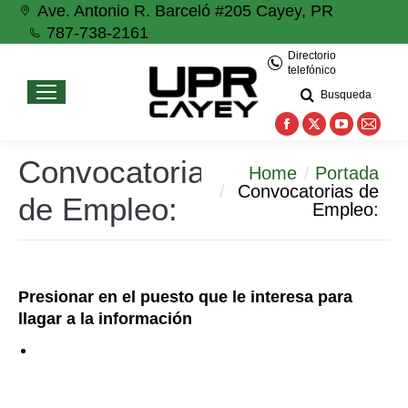
Ave. Antonio R. Barceló #205 Cayey, PR
787-738-2161
Directorio
telefónico
Busqueda
Facebook
X
YouTube
Mail
page
page
page
page
Convocatorias
You are here:
Home
Portada
opens
opens
opens
open
Convocatorias de
de Empleo:
in
in
in
in
Empleo:
new
new
new
new
window
window
window
wind
Presionar en el puesto que le interesa para
llagar a la información