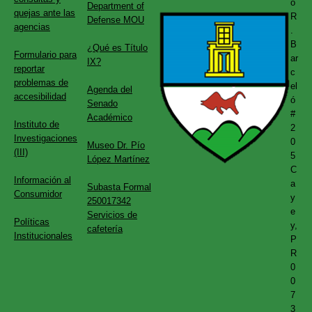
o
Department of
quejas ante las
R
Defense MOU
agencias
.
B
¿Qué es Título
Formulario para
ar
IX?
reportar
c
problemas de
el
Agenda del
accesibilidad
ó
Senado
#
Académico
Instituto de
2
Investigaciones
0
Museo Dr. Pío
(III)
5
López Martínez
C
Información al
a
Subasta Formal
Consumidor
y
250017342
e
Servicios de
Políticas
y,
cafetería
Institucionales
P
R
0
0
7
3