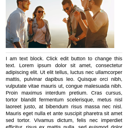
I am text block. Click edit button to change this
text. Lorem ipsum dolor sit amet, consectetur
adipiscing elit. Ut elit tellus, luctus nec ullamcorper
mattis, pulvinar dapibus leo. Quisque orci nibh,
vulputate vitae mauris ut, congue malesuada nibh.
Proin maximus interdum pretium. Cras cursus,
tortor blandit fermentum scelerisque, metus nisl
laoreet justo, at bibendum risus massa nec nisl.
Mauris eget nulla et ante suscipit pharetra sit amet
sed tortor. Vivamus dictum, felis nec imperdiet
efficitur, risus ex mattis nulla, sed euismod dolor