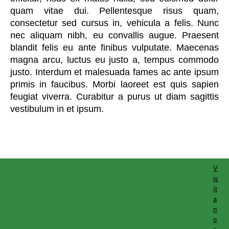
quam vitae dui. Pellentesque risus quam,
consectetur sed cursus in, vehicula a felis. Nunc
nec aliquam nibh, eu convallis augue. Praesent
blandit felis eu ante finibus vulputate. Maecenas
magna arcu, luctus eu justo a, tempus commodo
justo. Interdum et malesuada fames ac ante ipsum
primis in faucibus. Morbi laoreet est quis sapien
feugiat viverra. Curabitur a purus ut diam sagittis
vestibulum in et ipsum.
V
is
ít
a
n
o