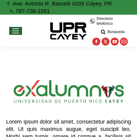
Ave. Antonio R. Barceló #205 Cayey, PR
787-738-2161
Directorio
telefónico
Busqueda
Facebook
X
YouTube
Mail
page
page
page
page
opens
opens
opens
open
in
in
in
in
new
new
new
new
window
window
window
wind
Lorem ipsum dolor sit amet, consectetur adipiscing
elit. Ut quis maximus augue, eget suscipit leo.
Morbi sem turpis, ornare id congue a, facilisis sit