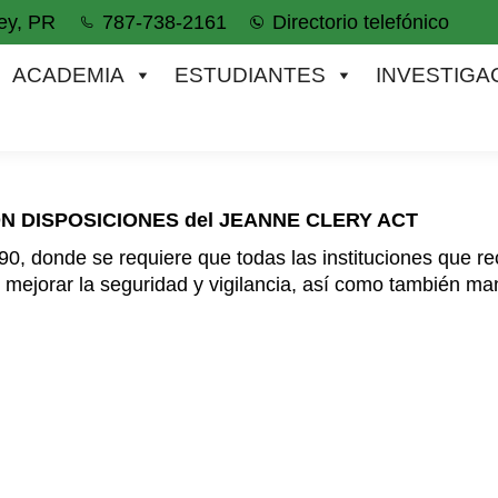
ey, PR
787-738-2161
Directorio telefónico
IA
ESTUDIANTES
INVESTIGACIÓN
ACADEMIA
ESTUDIANTES
INVESTIGA
N DISPOSICIONES del JEANNE CLERY ACT
90, donde se requiere que todas
las
instituciones que r
e mejorar
la
seguridad y vigilancia, así como también m