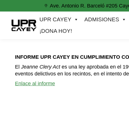
Ave. Antonio R. Barceló #205 Cay
UPR CAYEY
ADMISIONES
ACADEM
UPR CAYEY
ADMISIONES
¡DONA HOY!
INFORME
UPR CAYEY EN CUMPLIMIENTO CO
El
Jeanne Clery Act
es una
ley
aprobada en el 19
eventos delictivos en
los recintos,
en el intento d
Enlace al informe