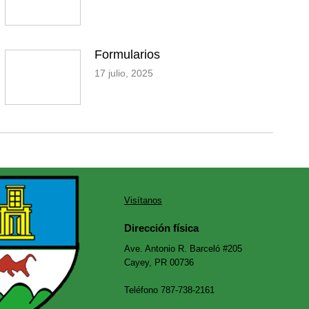
Formularios
17 julio, 2025
Visítanos
Dirección física
Ave. Antonio R. Barceló #205
Cayey, PR 00736
Teléfono 787-738-2161