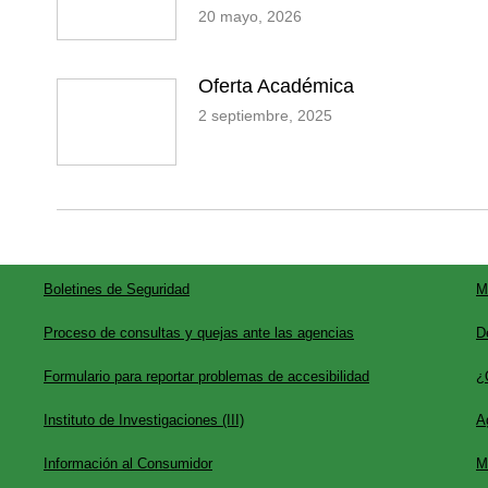
20 mayo, 2026
Oferta Académica
2 septiembre, 2025
Boletines de Seguridad
M
Proceso de consultas y quejas ante las agencias
D
Formulario para reportar problemas de accesibilidad
¿
Instituto de Investigaciones (III)
A
Información al Consumidor
M