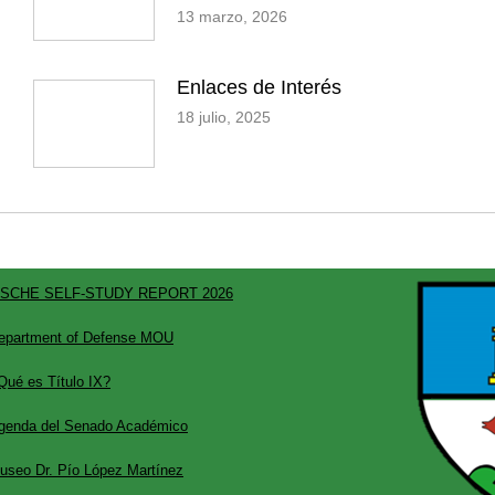
13 marzo, 2026
Enlaces de Interés
18 julio, 2025
SCHE SELF-STUDY REPORT 2026
epartment of Defense MOU
Qué es Título IX?
genda del Senado Académico
useo Dr. Pío López Martínez