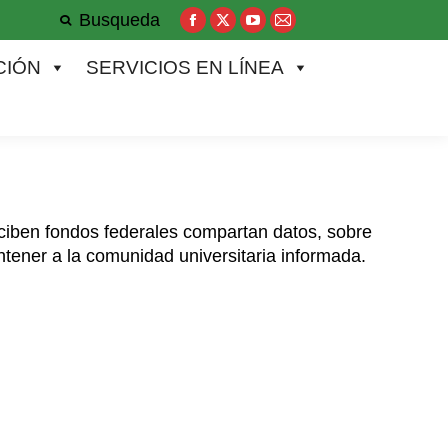
Busqueda
SERVICIOS EN LÍNEA
¡DONA HOY!
Facebook
X
YouTube
Mail
page
page
page
page
CIÓN
SERVICIOS EN LÍNEA
opens
opens
opens
opens
in
in
in
in
new
new
new
new
window
window
window
window
eciben fondos
federales
compartan datos, sobre
antener a
la
comunidad universitaria
informada.