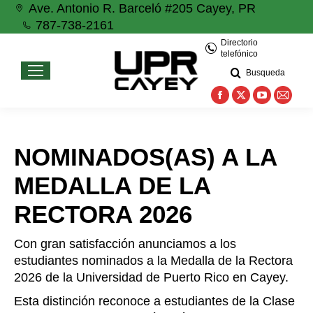
Ave. Antonio R. Barceló #205 Cayey, PR
787-738-2161
Directorio
telefónico
Busqueda
Facebook
X
YouTube
Mail
page
page
page
page
opens
opens
opens
open
NOMINADOS(AS) A LA
in
in
in
in
new
new
new
new
MEDALLA DE LA
window
window
window
wind
RECTORA 2026
Con gran satisfacción anunciamos a los
estudiantes nominados a la Medalla de la Rectora
2026 de la Universidad de Puerto Rico en Cayey.
Esta distinción reconoce a estudiantes de la Clase