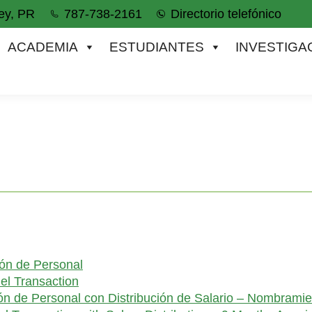
ey, PR
787-738-2161
Directorio telefónico
IA
ESTUDIANTES
INVESTIGACIÓN
ACADEMIA
ESTUDIANTES
INVESTIGA
ón de Personal
el Transaction
ón de Personal con Distribución de Salario – Nombrami