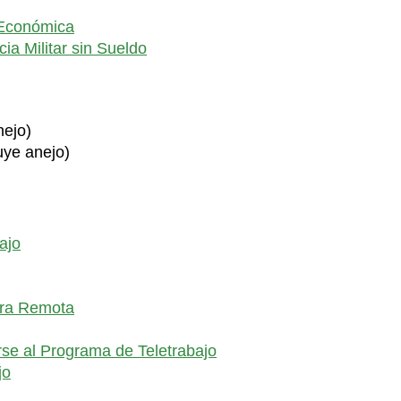
a Económica
ia Militar sin Sueldo
nejo)
uye anejo)
ajo
era Remota
se al Programa de Teletrabajo
jo